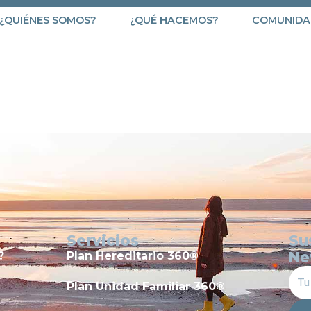
¿QUIÉNES SOMOS?
¿QUÉ HACEMOS?
COMUNIDA
412
Servicios
Su
Ne
?
Plan Hereditario 360®
Plan Unidad Familiar 360®