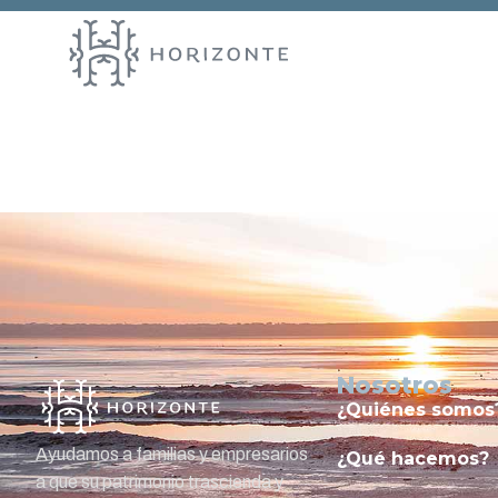
Entry # 1
Nosotros
¿Quiénes somos
Ayudamos a familias y empresarios
¿Qué hacemos?
a que su patrimonio trascienda y