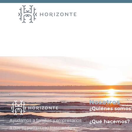
Entry # 1
Nosotros
¿Quiénes somos
Ayudamos a familias y empresarios
¿Qué hacemos?
a que su patrimonio trascienda y