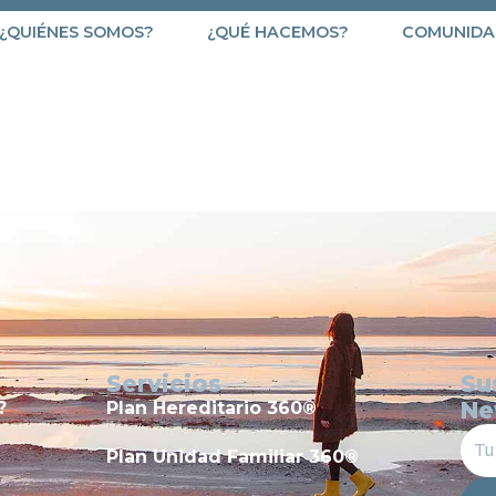
¿QUIÉNES SOMOS?
¿QUÉ HACEMOS?
COMUNIDA
810
Servicios
Su
Ne
?
Plan Hereditario 360®
Plan Unidad Familiar 360®