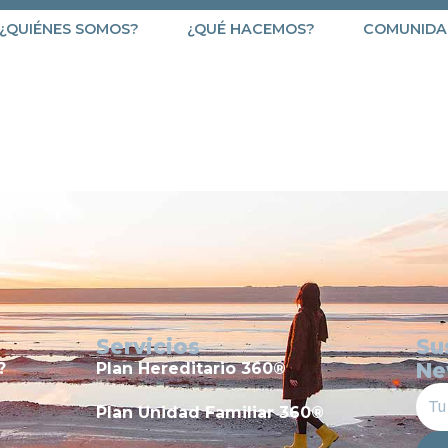
¿QUIÉNES SOMOS?
¿QUÉ HACEMOS?
COMUNIDA
790
Servicios
Su
Ne
?
Plan Hereditario 360®
Plan Unidad Familiar 360®