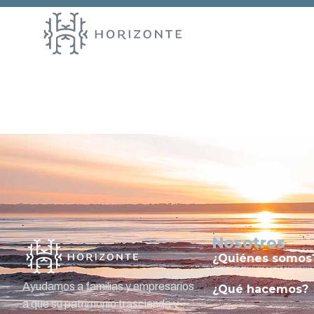
Entry # 1
Nosotros
¿Quiénes somos
Ayudamos a familias y empresarios
¿Qué hacemos?
a que su patrimonio trascienda y