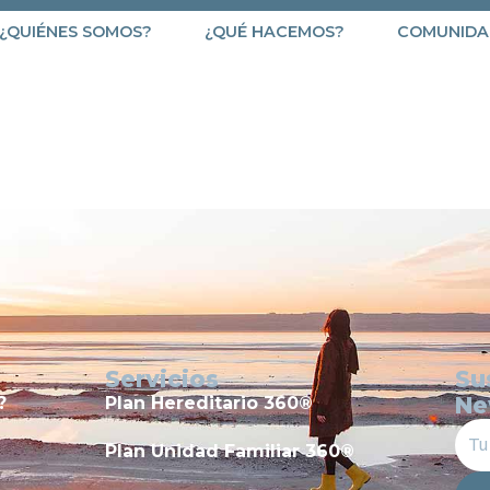
¿QUIÉNES SOMOS?
¿QUÉ HACEMOS?
COMUNIDA
782
Servicios
Su
Ne
?
Plan Hereditario 360®
Plan Unidad Familiar 360®