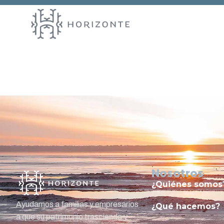
Entry # 1
Nosotros
¿Quiénes somos
Ayudamos a familias y empresarios
¿Qué hacemos?
a que su patrimonio trascienda y