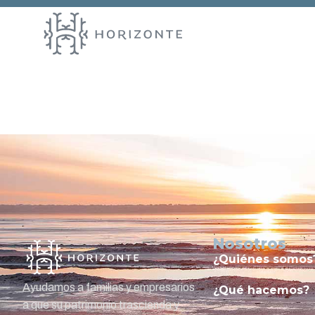
Entry # 1
Nosotros
¿Quiénes somos
Ayudamos a familias y empresarios
¿Qué hacemos?
a que su patrimonio trascienda y