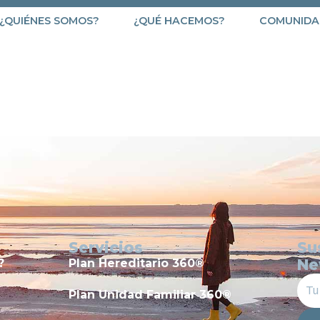
¿QUIÉNES SOMOS?
¿QUÉ HACEMOS?
COMUNIDA
504
Servicios
Su
Ne
?
Plan Hereditario 360®
Plan Unidad Familiar 360®